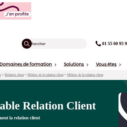
ent
agogie
Points forts
Financement
Sessions
01 55 00 95 
Domaines de formation
Solutions
Vous êtes
s
>
Relation client
>
Métiers de la relation client
>
Métiers de la relation client
ble Relation Client
ent la relation client