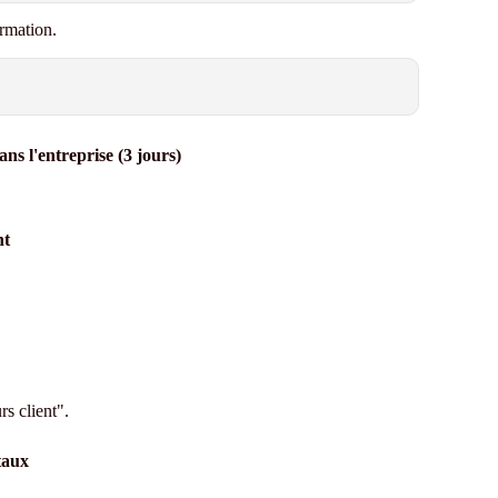
rmation.
ans l'entreprise (3 jours)
nt
s client".
taux