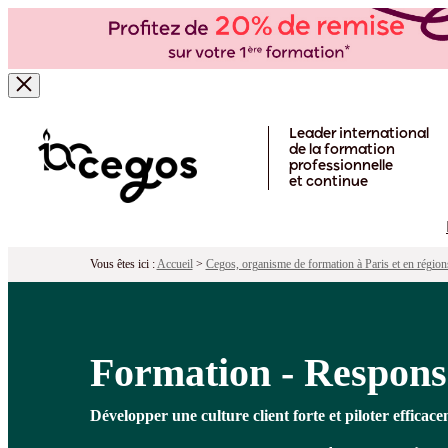
Formation - Responsable Relation Cli
Pour qui ?
Programme
Objectifs
Péd
Skip to main content
Leader international
de la formation
professionnelle
et continue
Vous êtes ici :
Accueil
>
Cegos, organisme de formation à Paris et en région
Formation - Responsa
Développer une culture client forte et piloter efficacem