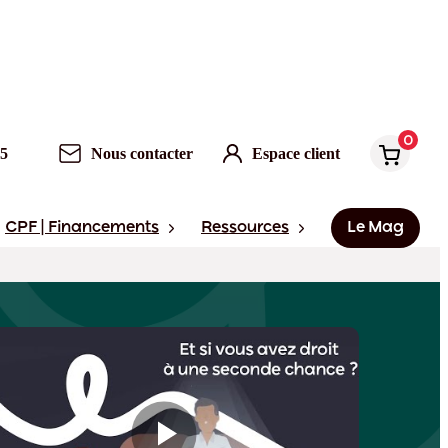
0
Nous contacter
Espace client
0
95
Nous contacter
Espace client
CPF | Financements
Ressources
Le Mag