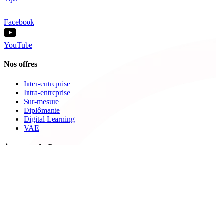
Facebook
YouTube
Nos offres
Inter-entreprise
Intra-entreprise
Sur-mesure
Diplômante
Digital Learning
VAE
À propos de Cegos
Nos centres de formation
Newsletters
Espace carrière
Presse
Le Groupe Cegos
Accessibilité en situation de handicap
Nos engagements RSE