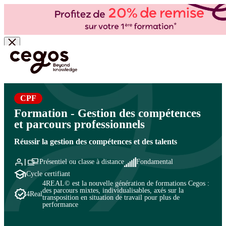
Skip to main content
Vous êtes ici :
Accueil
>
Cegos, organisme de formation à Paris et en régions
>
Ressources
humaines
>
Formation et développement des compétences
>
GEPP : Gestion des Emplois et
des Parcours Professionnels
CPF
Formation - Gestion des compétences
et parcours professionnels
Réussir la gestion des compétences et des talents
Présentiel ou classe à distance
Fondamental
Cycle certifiant
4REAL© est la nouvelle génération de formations Cegos :
des parcours mixtes, individualisables, axés sur la
4Real
transposition en situation de travail pour plus de
performance