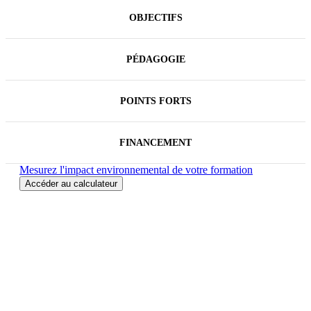
Cette formation peut être associée au Bloc 4 de la
Certification RNCP "Chargé(e) des Ressources
OBJECTIFS
Humaines" du titre RNCP de niveau 6 de SUP des
RH, éligible au CPF (Réf.
9405
).
PÉDAGOGIE
POINTS FORTS
FINANCEMENT
Mesurez l'impact environnemental de votre formation
Accéder au calculateur