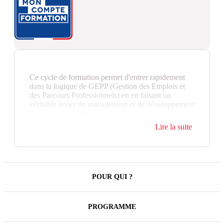
Ce cycle de formation permet d'entrer rapidement
dans la logique de GEPP (Gestion des Emplois et
des Parcours Professionnels) en en faisant un
véritable levier de management et de développement
des ressources humaines.
Lire la suite
Cette formation apporte aux participants tous les
outils nécessaires à l'identification et au
développement des compétences et des talents pour
répondre aux enjeux stratégiques et préparer l'avenir
dans les meilleures conditions.
POUR QUI ?
Cette formation donne également une méthode pour
piloter la mise en place d'une GEPP et aboutir à des
plans d'actions opérationnels, tout en fédérant
PROGRAMME
l'ensemble des acteurs.