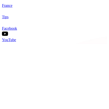
France
Tips
Facebook
YouTube
Nos offres
Inter-entreprise
Intra-entreprise
Sur-mesure
Diplômante
Digital Learning
VAE
À propos de Cegos
Nos centres de formation
Newsletters
Espace carrière