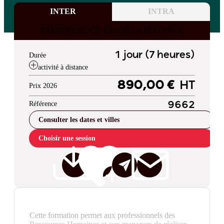
INTER
INTRA
PRESENTIEL OU CLASSE A DISTANCE
1 jour (7 heures)
Durée
activité à distance
890,00 €
HT
Prix 2026
Référence
9662
Consulter les dates et villes
Choisir une session
Cette formation permet aux professionnels des