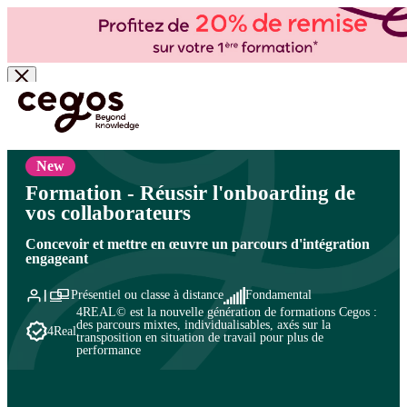
Skip to main content
Vous êtes ici :
Accueil
>
Cegos, organisme de formation à Paris et en régions
>
Ressources
humaines
>
Marque employeur et recrutement
>
Recrutement
New
Formation - Réussir l'onboarding de
vos collaborateurs
Concevoir et mettre en œuvre un parcours d'intégration
engageant
Présentiel ou classe à distance
Fondamental
4REAL© est la nouvelle génération de formations Cegos :
des parcours mixtes, individualisables, axés sur la
4Real
transposition en situation de travail pour plus de
performance