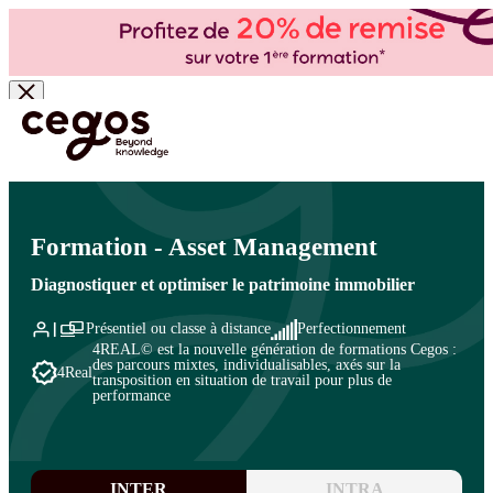
Skip to main content
Vous êtes ici :
Accueil
>
Cegos, organisme de formation à Paris et en régions
>
Services
Généraux - Environnement de travail - Immobilier d'entreprise
>
Services Généraux et
Immobilier d'entreprise
>
Immobilier d'entreprise
Formation - Asset Management
Diagnostiquer et optimiser le patrimoine immobilier
Présentiel ou classe à distance
Perfectionnement
4REAL© est la nouvelle génération de formations Cegos :
des parcours mixtes, individualisables, axés sur la
4Real
transposition en situation de travail pour plus de
performance
INTER
INTRA