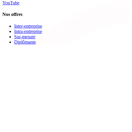
YouTube
Nos offres
Inter-entreprise
Intra-entreprise
Sur-mesure
Diplômante
Digital Learning
VAE
À propos de Cegos
Nos centres de formation
Newsletters
Espace carrière
Presse
Le Groupe Cegos
Accessibilité en situation de handicap
Nos engagements RSE
Aides
FAQ