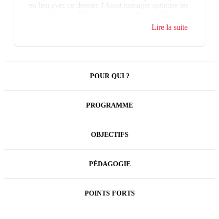
en lien avec ce dernier, l'Asset manager optimise les
propriétés immobilières de son entreprise. Grâce à
l’appropriation de méthodes et d’outils
Lire la suite
opérationnels, il assure une plus grande maîtrise de
la performance immobilière.
POUR QUI ?
PROGRAMME
OBJECTIFS
PÉDAGOGIE
POINTS FORTS