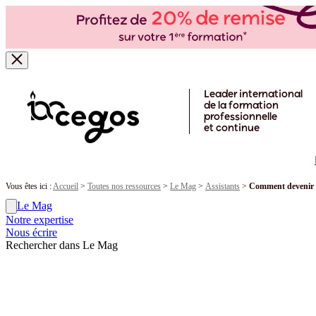
Skip to main content
Leader international
de la formation
professionnelle
et continue
Vous êtes ici :
Accueil
>
Toutes nos ressources
>
Le Mag
>
Assistants
>
Comment devenir a
Le Mag
Notre expertise
Nous écrire
Rechercher dans Le Mag