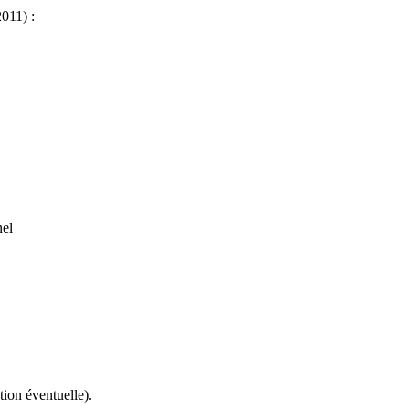
011) :
nel
tion éventuelle).