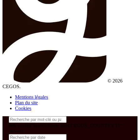
© 2026
CEGOS.
Mentions légales
Plan du site
Cookies
&& config('laravel-theme-inter.CEGOS_COUNTRY') !=
'neves')