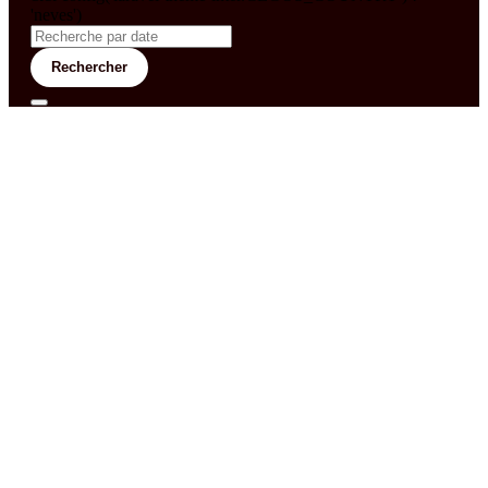
'neves')
Rechercher