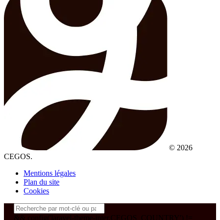
© 2026
CEGOS.
Mentions légales
Plan du site
Cookies
&& config('laravel-theme-inter.CEGOS_COUNTRY') !=