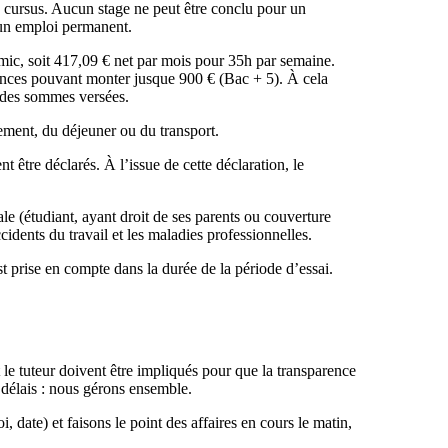
c le cursus. Aucun stage ne peut être conclu pour un
un emploi permanent.
mic, soit 417,09 € net par mois pour 35h par semaine.
tences pouvant monter jusque 900 € (Bac + 5). À cela
% des sommes versées.
gement, du déjeuner ou du transport.
t être déclarés. À l’issue de cette déclaration, le
iale (étudiant, ayant droit de ses parents ou couverture
ccidents du travail et les maladies professionnelles.
st prise en compte dans la durée de la période d’essai.
t le tuteur doivent être impliqués pour que la transparence
s délais : nous gérons ensemble.
i, date) et faisons le point des affaires en cours le matin,