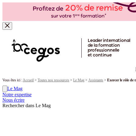
Skip to main content
Leader international
de la formation
professionnelle
et continue
Vous êtes ici :
Accueil
>
Toutes nos ressources
>
Le Mag
>
Assistants
>
Exercer le rôle de 
Le Mag
Notre expertise
Nous écrire
Rechercher dans Le Mag