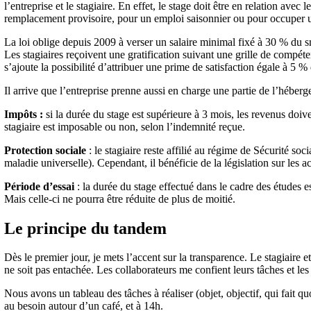
l’entreprise et le stagiaire. En effet, le stage doit être en relation ave
remplacement provisoire, pour un emploi saisonnier ou pour occuper 
La loi oblige depuis 2009 à verser un salaire minimal fixé à 30 % du s
Les stagiaires reçoivent une gratification suivant une grille de compé
s’ajoute la possibilité d’attribuer une prime de satisfaction égale à 5 
Il arrive que l’entreprise prenne aussi en charge une partie de l’héber
Impôts :
si la durée du stage est supérieure à 3 mois, les revenus doiven
stagiaire est imposable ou non, selon l’indemnité reçue.
Protection sociale
: le stagiaire reste affilié au régime de Sécurité soc
maladie universelle). Cependant, il bénéficie de la législation sur les a
Période d’essai
: la durée du stage effectué dans le cadre des études e
Mais celle-ci ne pourra être réduite de plus de moitié.
Le principe du tandem
Dès le premier jour, je mets l’accent sur la transparence. Le stagiaire e
ne soit pas entachée. Les collaborateurs me confient leurs tâches et le
Nous avons un tableau des tâches à réaliser (objet, objectif, qui fait quo
au besoin autour d’un café, et à 14h.