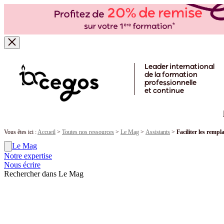
Skip to main content
Leader international
de la formation
professionnelle
et continue
Vous êtes ici :
Accueil
>
Toutes nos ressources
>
Le Mag
>
Assistants
>
Faciliter les rempl
Le Mag
Notre expertise
Nous écrire
Rechercher dans Le Mag