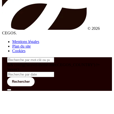
© 2026
CEGOS.
Mentions légales
Plan du site
Cookies
&& config('laravel-theme-inter.CEGOS_COUNTRY') !=
'neves')
Rechercher