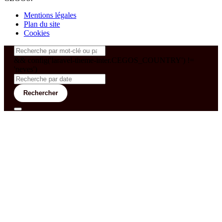
Mentions légales
Plan du site
Cookies
&& config('laravel-theme-inter.CEGOS_COUNTRY') !=
'neves')
Rechercher