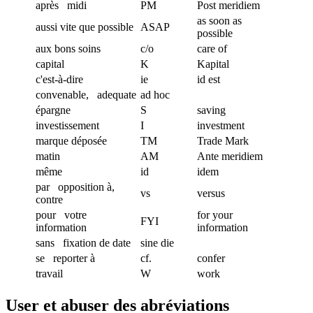
après midi
PM
Post meridiem
as soon as
aussi vite que possible
ASAP
possible
aux bons soins
c/o
care of
capital
K
Kapital
c'est-à-dire
ie
id est
convenable, adequate
ad hoc
épargne
S
saving
investissement
I
investment
marque déposée
TM
Trade Mark
matin
AM
Ante meridiem
même
id
idem
par opposition à,
vs
versus
contre
pour votre
for your
FYI
information
information
sans fixation de date
sine die
se reporter à
cf.
confer
travail
W
work
User et abuser des abréviations