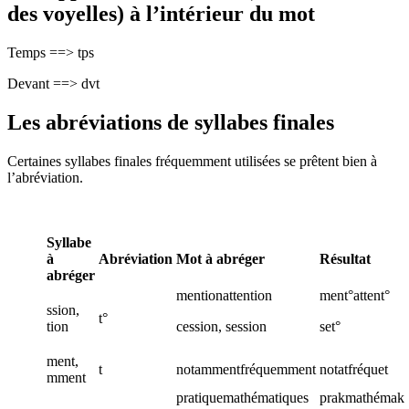
des voyelles) à l’intérieur du mot
Temps ==> tps
Devant ==> dvt
Les abréviations de syllabes finales
Certaines syllabes finales fréquemment utilisées se prêtent bien à
l’abréviation.
Syllabe
à
Abréviation
Mot à abréger
Résultat
abréger
mentionattention
ment°attent°
ssion,
t°
tion
cession, session
set°
ment,
t
notammentfréquemment
notatfréquet
mment
pratiquemathématiques
prakmathémak