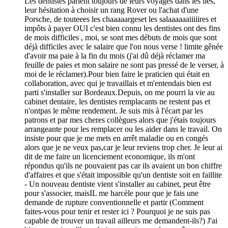
Les dentistes parlent toujours de leurs voyages dans les îles,
leur hésitation à choisir un rang Rover ou l'achat d'une
Porsche, de touteees les chaaaaargeset les salaaaaaaiiiiires et
impôts à payer OUI c'est bien connu les dentistes ont des fins
de mois difficiles , moi, se sont mes débuts de mois que sont
déjà difficiles avec le salaire que l'on nous verse ! limite gênée
d'avoir ma paie à la fin du mois (j'ai dû déjà réclamer ma
feuille de paies et mon salaire ne sont pas pressé de le verser, à
moi de le réclamer).Pour bien faire le praticien qui était en
collaboration, avec qui je travaillais et m'entendais bien est
parti s'installer sur Bordeaux.Depuis, on me pourri la vie au
cabinet dentaire, les dentistes remplacants ne restent pas et
n'ontpas le même rendement. Je suis mis à l'écart par les
patrons et par mes cheres collègues alors que j'étais toujours
arrangeante pour les remplacer ou les aider dans le travail. On
insiste pour que je me mets en arrêt maladie ou en congés
alors que je ne veux pas,car je leur reviens trop cher. Je leur ai
dit de me faire un licenciement economique, ils m'ont
répondus qu'ils ne pouvaient pas car ils avaient un bon chiffre
d'affaires et que s'était impossible qu'un dentiste soit en faillite
- Un nouveau dentiste vient s'installer au cabinet, peut être
pour s'associer, maisIL me harcèle pour que je fais une
demande de rupture conventionnelle et partir (Comment
faites-vous pour tenir et rester ici ? Pourquoi je ne suis pas
capable de trouver un travail ailleurs me demandent-ils?) J'ai