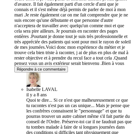
d'avance. Il fait également parti d'un cercle d'ami que je
connais et il s'est même déjà permis de parler de moi à mon
mari .Je reste également car on me fait comprendre que je ne
suis encore qu'une débutante et que personne d'autre
n'acceptera de travailler avec quelqu'un comme moi et que
cela sera pire ailleurs. Je pourrais en raconter des pages
entières .Pourtant je donne tout je suis très professionnelle et
très appréciée des patients qui sont pour moi le rayon de soleil
de mes journées.Voici donc mon expérience du métier et je
trouve cela bien triste à raconter, j ai de plus en plus de mal à
rester objective et à prendre du recul face a tout cela .Quand
pensez vous un avis extérieur serait bienvenu .Bien à vous
Répondre à ce commentaire
Isabelle LAVAL
il y a 8 ans
Quoi te dire... Si ce n'est que malheureusement ce que
tu racontes n'est pas un cas unique... Mais je pense que
les confrères connaissent le "personnage" et que tu
pourras trouver un autre cabinet même s'il fait partie du
conseil de l'Ordre. Préserve-toi car il ne faudrait pas que
tu tombes malade à faire de si longues journées dans
des conditions si difficiles tant physiquement que