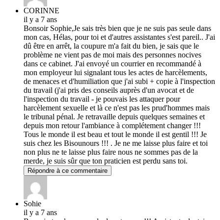
CORINNE
il y a 7 ans
Bonsoir Sophie,Je sais très bien que je ne suis pas seule dans
mon cas, Hélas, pour toi et d'autres assistantes s'est pareil.. J'ai
dû être en arrêt, la coupure m'a fait du bien, je sais que le
problème ne vient pas de moi mais des personnes nocives
dans ce cabinet. J'ai envoyé un courrier en recommandé à
mon employeur lui signalant tous les actes de harcèlements,
de menaces et d'humiliation que j'ai subi + copie à l'inspection
du travail (j'ai pris des conseils auprès d'un avocat et de
l'inspection du travail - je pouvais les attaquer pour
harcèlement sexuelle et là ce n'est pas les prud'hommes mais
le tribunal pénal. Je retravaille depuis quelques semaines et
depuis mon retour l'ambiance à complétement changer !!!
Tous le monde il est beau et tout le monde il est gentil !!! Je
suis chez les Bisounours !!! . Je ne me laisse plus faire et toi
non plus ne te laisse plus faire nous ne sommes pas de la
merde, je suis sûr que ton praticien est perdu sans toi.
Répondre à ce commentaire
Sohie
il y a 7 ans