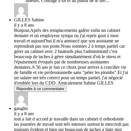
ailleurs. Courage à toi et au plaisir de te lire...
GILLES Sabine
il y a 8 ans
Bonjour,Après des remplacements galère enfin un cabinet
dentaire et un employeur sympa ou j'ai repris gout à mon
travail et aujourd'hui il m'a annoncé que son assistante ne
reprendrait pas son poste.Nous sommes 2 à temps partiel car
gérer un cabinet avec 2 fauteuils plus l'administratif c'est
beaucoup de taches à gérer simultanément d'où le stress et
l'épuisement évoqués par de nombreuses assistantes
dentaires.A 56 ans je fais ce choix pour arriver à concilier vie
de famille et vie professionnelle sans "péter les plombs".Et j'ai
un salaire net très correct pour un temps partiel, j'ai négocié
d'emblée lors du CDD. Amicalement Sabine GILLES
Répondre à ce commentaire
gauglin
il y a 8 ans
tout a fait d accord je travaille dans un cabinet d orthodontie
las journées de travail sont trés intenses surtout le mercredi pas
toujours évident et bien sur beaucoup de taches a faire moi