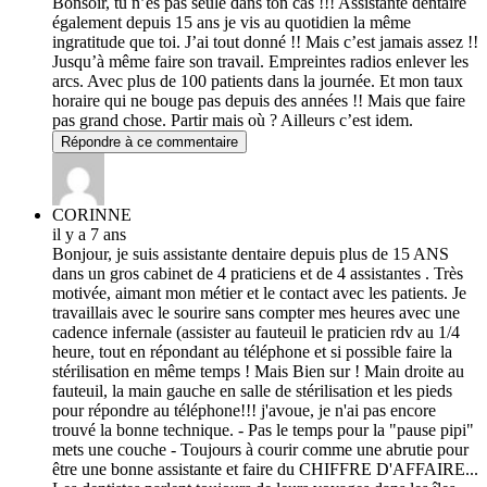
Bonsoir, tu n’es pas seule dans ton cas !!! Assistante dentaire
également depuis 15 ans je vis au quotidien la même
ingratitude que toi. J’ai tout donné !! Mais c’est jamais assez !!
Jusqu’à même faire son travail. Empreintes radios enlever les
arcs. Avec plus de 100 patients dans la journée. Et mon taux
horaire qui ne bouge pas depuis des années !! Mais que faire
pas grand chose. Partir mais où ? Ailleurs c’est idem.
Répondre à ce commentaire
CORINNE
il y a 7 ans
Bonjour, je suis assistante dentaire depuis plus de 15 ANS
dans un gros cabinet de 4 praticiens et de 4 assistantes . Très
motivée, aimant mon métier et le contact avec les patients. Je
travaillais avec le sourire sans compter mes heures avec une
cadence infernale (assister au fauteuil le praticien rdv au 1/4
heure, tout en répondant au téléphone et si possible faire la
stérilisation en même temps ! Mais Bien sur ! Main droite au
fauteuil, la main gauche en salle de stérilisation et les pieds
pour répondre au téléphone!!! j'avoue, je n'ai pas encore
trouvé la bonne technique. - Pas le temps pour la "pause pipi"
mets une couche - Toujours à courir comme une abrutie pour
être une bonne assistante et faire du CHIFFRE D'AFFAIRE...