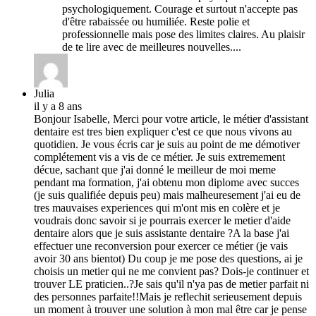
psychologiquement. Courage et surtout n'accepte pas
d'être rabaissée ou humiliée. Reste polie et
professionnelle mais pose des limites claires. Au plaisir
de te lire avec de meilleures nouvelles....
Julia
il y a 8 ans
Bonjour Isabelle, Merci pour votre article, le métier d'assistant
dentaire est tres bien expliquer c'est ce que nous vivons au
quotidien. Je vous écris car je suis au point de me démotiver
complétement vis a vis de ce métier. Je suis extremement
décue, sachant que j'ai donné le meilleur de moi meme
pendant ma formation, j'ai obtenu mon diplome avec succes
(je suis qualifiée depuis peu) mais malheuresement j'ai eu de
tres mauvaises experiences qui m'ont mis en colère et je
voudrais donc savoir si je pourrais exercer le metier d'aide
dentaire alors que je suis assistante dentaire ?A la base j'ai
effectuer une reconversion pour exercer ce métier (je vais
avoir 30 ans bientot) Du coup je me pose des questions, ai je
choisis un metier qui ne me convient pas? Dois-je continuer et
trouver LE praticien..?Je sais qu'il n'ya pas de metier parfait ni
des personnes parfaite!!Mais je reflechit serieusement depuis
un moment à trouver une solution à mon mal être car je pense