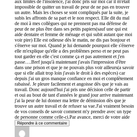
aux limites de l'insolence, j'ai donc pris sur moi car il m'était
impossible de quitter un travail de peur de ne pas en trouver
un autre. Mais les choses se sont compliqués par la suite, je
subis les affronts de sa part et le non respect. Elle dit du mal
de moi à mes collègues qui ne prennent pas ma défense de
peur de ne plus être dans ses petits papiers(sauf une qui est
aide dentaire et femme de ménage et qui subit autant que moi
voir pire) Elle est odieuse dès le matin, ne dis pas bonjour et
s'énerve sur moi. Quand je lui demande pourquoi elle s'énerve
elle m'explique qu'elle a des problèmes perso et ne peut pas
tout garder en elle c'est comme ça et pas autrement et j'en
passe….Bref jusqu'à maintenant j'avais l'impression d'être
dans une prison et que je ne pouvais plus voir ailleurs(a savoir
que si elle allait trop loin j'avais le droit à des espèces) car
depuis j'ai un gros manque confiance en moi et complètement
rabaissé. Je pleure facilement et angoisse dès que je vais au
travail. Donc aujourd'hui j'ai pris une décision celle de partir
et oui au bout de tant d'années le grand jour arrive maintenant
j'ai la peur de lui donner ma lettre de démission dès que je
trouve un autre travail et de refuser sa vae.J'ai vraiment besoin
de vos conseils de savoir comment m'y prendre avec un type
de personne comme celle-ci.Par avance, merci de votre aide
Répondre à ce commentaire