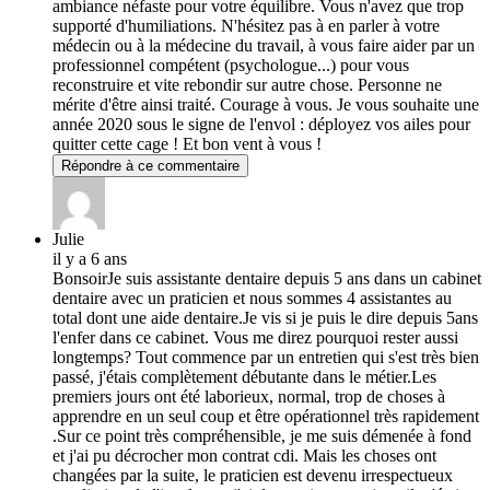
ambiance néfaste pour votre équilibre. Vous n'avez que trop
supporté d'humiliations. N'hésitez pas à en parler à votre
médecin ou à la médecine du travail, à vous faire aider par un
professionnel compétent (psychologue...) pour vous
reconstruire et vite rebondir sur autre chose. Personne ne
mérite d'être ainsi traité. Courage à vous. Je vous souhaite une
année 2020 sous le signe de l'envol : déployez vos ailes pour
quitter cette cage ! Et bon vent à vous !
Répondre à ce commentaire
Julie
il y a 6 ans
BonsoirJe suis assistante dentaire depuis 5 ans dans un cabinet
dentaire avec un praticien et nous sommes 4 assistantes au
total dont une aide dentaire.Je vis si je puis le dire depuis 5ans
l'enfer dans ce cabinet. Vous me direz pourquoi rester aussi
longtemps? Tout commence par un entretien qui s'est très bien
passé, j'étais complètement débutante dans le métier.Les
premiers jours ont été laborieux, normal, trop de choses à
apprendre en un seul coup et être opérationnel très rapidement
.Sur ce point très compréhensible, je me suis démenée à fond
et j'ai pu décrocher mon contrat cdi. Mais les choses ont
changées par la suite, le praticien est devenu irrespectueux