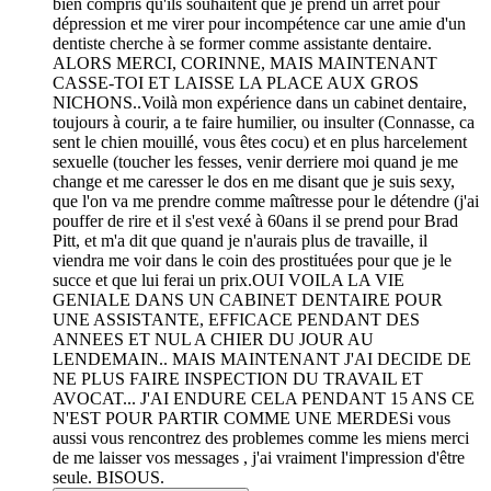
bien compris qu'ils souhaitent que je prend un arrêt pour
dépression et me virer pour incompétence car une amie d'un
dentiste cherche à se former comme assistante dentaire.
ALORS MERCI, CORINNE, MAIS MAINTENANT
CASSE-TOI ET LAISSE LA PLACE AUX GROS
NICHONS..Voilà mon expérience dans un cabinet dentaire,
toujours à courir, a te faire humilier, ou insulter (Connasse, ca
sent le chien mouillé, vous êtes cocu) et en plus harcelement
sexuelle (toucher les fesses, venir derriere moi quand je me
change et me caresser le dos en me disant que je suis sexy,
que l'on va me prendre comme maîtresse pour le détendre (j'ai
pouffer de rire et il s'est vexé à 60ans il se prend pour Brad
Pitt, et m'a dit que quand je n'aurais plus de travaille, il
viendra me voir dans le coin des prostituées pour que je le
succe et que lui ferai un prix.OUI VOILA LA VIE
GENIALE DANS UN CABINET DENTAIRE POUR
UNE ASSISTANTE, EFFICACE PENDANT DES
ANNEES ET NUL A CHIER DU JOUR AU
LENDEMAIN.. MAIS MAINTENANT J'AI DECIDE DE
NE PLUS FAIRE INSPECTION DU TRAVAIL ET
AVOCAT... J'AI ENDURE CELA PENDANT 15 ANS CE
N'EST POUR PARTIR COMME UNE MERDESi vous
aussi vous rencontrez des problemes comme les miens merci
de me laisser vos messages , j'ai vraiment l'impression d'être
seule. BISOUS.