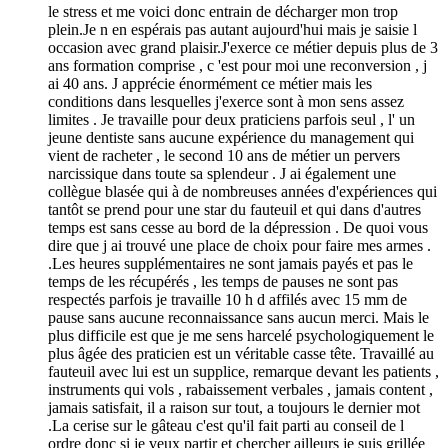
le stress et me voici donc entrain de décharger mon trop
plein.Je n en espérais pas autant aujourd'hui mais je saisie l
occasion avec grand plaisir.J'exerce ce métier depuis plus de 3
ans formation comprise , c 'est pour moi une reconversion , j
ai 40 ans. J apprécie énormément ce métier mais les
conditions dans lesquelles j'exerce sont à mon sens assez
limites . Je travaille pour deux praticiens parfois seul , l' un
jeune dentiste sans aucune expérience du management qui
vient de racheter , le second 10 ans de métier un pervers
narcissique dans toute sa splendeur . J ai également une
collègue blasée qui à de nombreuses années d'expériences qui
tantôt se prend pour une star du fauteuil et qui dans d'autres
temps est sans cesse au bord de la dépression . De quoi vous
dire que j ai trouvé une place de choix pour faire mes armes .
.Les heures supplémentaires ne sont jamais payés et pas le
temps de les récupérés , les temps de pauses ne sont pas
respectés parfois je travaille 10 h d affilés avec 15 mm de
pause sans aucune reconnaissance sans aucun merci. Mais le
plus difficile est que je me sens harcelé psychologiquement le
plus âgée des praticien est un véritable casse tête. Travaillé au
fauteuil avec lui est un supplice, remarque devant les patients ,
instruments qui vols , rabaissement verbales , jamais content ,
jamais satisfait, il a raison sur tout, a toujours le dernier mot
.La cerise sur le gâteau c'est qu'il fait parti au conseil de l
ordre donc si je veux partir et chercher ailleurs je suis grillée