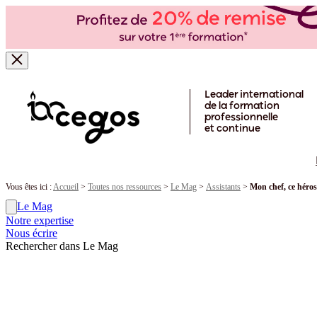
Skip to main content
Leader international
de la formation
professionnelle
et continue
Vous êtes ici :
Accueil
>
Toutes nos ressources
>
Le Mag
>
Assistants
>
Mon chef, ce héros.
Le Mag
Notre expertise
Nous écrire
Rechercher dans Le Mag