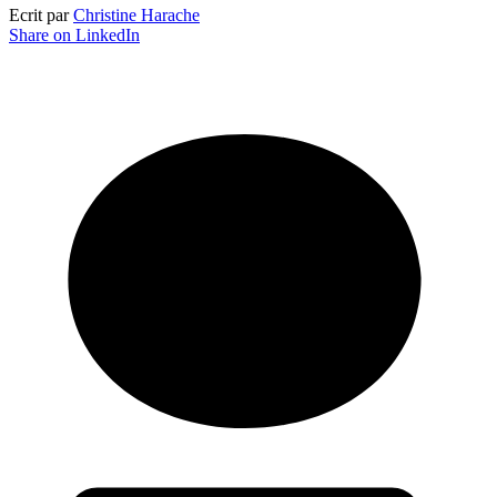
Ecrit par
Christine Harache
Share on LinkedIn