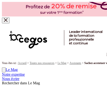
Skip to main content
Leader international
de la formation
professionnelle
et continue
Vous êtes ici :
Accueil
>
Toutes nos ressources
>
Le Mag
>
Assistants
>
Sachez accentuer 
Le Mag
Notre expertise
Nous écrire
Rechercher dans Le Mag