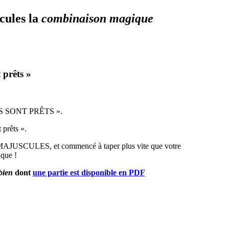
cules la
combinaison
magique
 prêts »
ÈVES SONT PRÊTS ».
 prêts ».
ULES, et commencé à taper plus vite que votre
ique !
 bien
dont
une partie est disponible en PDF