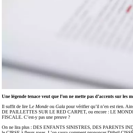
Une légende tenace veut que l’on ne mette pas d’accents sur les m
Il suffit de lire L
e Monde
ou
Gala
pour vérifier qu’il n’en est rien.
DE PAILLETTES SUR LE RED CARPET, ou encore : LE MO
FISCALE. C’est-y pas une preuve ?
On ne lira plus : DES ENFANTS SINISTRES, DES PARENTS INDIGN
le CIRSE à fleurs roses. L’on saura comment prononcer Djibril CISSÉ