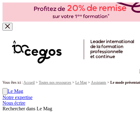
Skip to main content
Leader international
de la formation
professionnelle
et continue
Vous êtes ici :
Accueil
>
Toutes nos ressources
>
Le Mag
>
Assistants
>
Le mode présentat
Le Mag
Notre expertise
Nous écrire
Rechercher dans Le Mag