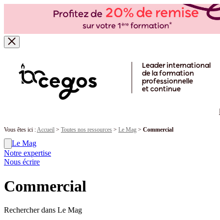
Skip to main content
Leader international
de la formation
professionnelle
et continue
Vous êtes ici :
Accueil
>
Toutes nos ressources
>
Le Mag
>
Commercial
Le Mag
Notre expertise
Nous écrire
Commercial
Rechercher dans Le Mag