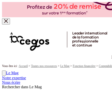
Skip to main content
Leader international
de la formation
professionnelle
et continue
Vous êtes ici :
Accueil
>
Toutes nos ressources
>
Le Mag
>
Fonction financière
>
Comptabilit
Le Mag
Notre expertise
Nous écrire
Rechercher dans Le Mag