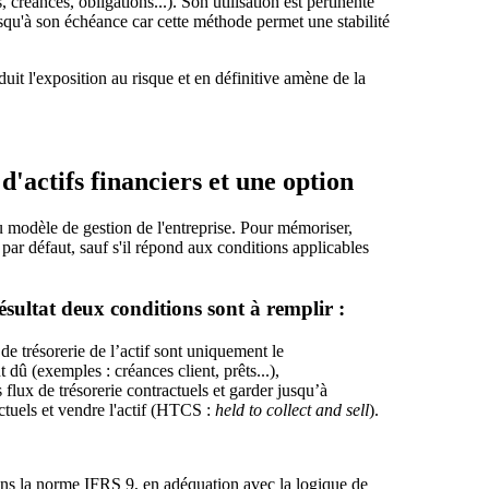
 créances, obligations...). Son utilisation est pertinente
jusqu'à son échéance car cette méthode permet une stabilité
aduit l'exposition au risque et en définitive amène de la
 d'actifs financiers et une option
u modèle de gestion de l'entreprise. Pour mémoriser,
 par défaut, sauf s'il répond aux conditions applicables
ésultat deux conditions sont à remplir :
x de trésorerie de l’actif sont uniquement le
 dû (exemples : créances client, prêts...),
flux de trésorerie contractuels et garder jusqu’à
actuels et vendre l'actif (HTCS :
held to collect and sell
).
ns la norme IFRS 9, en adéquation avec la logique de