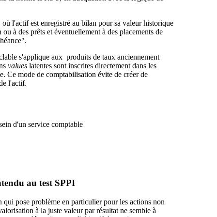
où l'actif est enregistré au bilan pour sa valeur historique
on ou à des prêts et éventuellement à des placements de
chéance".
yclable s'applique aux produits de taux anciennement
ins
values
latentes sont inscrites directement dans les
te. Ce mode de comptabilisation évite de créer de
e l'actif.
 sein d'un service comptable
ntendu au test SPPI
on qui pose problème en particulier pour les actions non
lorisation à la juste valeur par résultat ne semble à