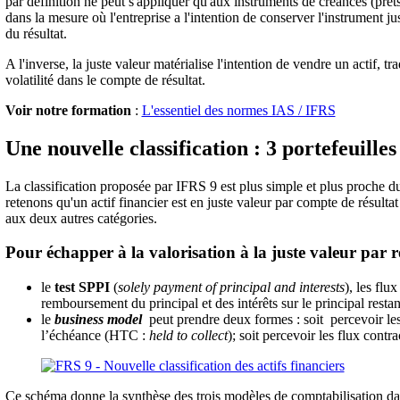
par définition ne peut s'appliquer qu'aux instruments de créances (prêts,
dans la mesure où l'entreprise a l'intention de conserver l'instrument 
du résultat.
A l'inverse, la juste valeur matérialise l'intention de vendre un actif, tr
volatilité dans le compte de résultat.
Voir notre formation
:
L'essentiel des normes IAS / IFRS
Une nouvelle classification : 3 portefeuilles
La classification proposée par IFRS 9 est plus simple et plus proche d
retenons qu'un actif financier est en juste valeur par compte de résultat
aux deux autres catégories.
Pour échapper à la valorisation à la juste valeur par r
le
test SPPI
(
solely payment of principal and interests
), les flu
remboursement du principal et des intérêts sur le principal restant
le
business model
peut prendre deux formes : soit percevoir les 
l’échéance (HTC :
held to collect
); soit percevoir les flux contr
Ce schéma donne la synthèse des trois modèles de comptabilisation da