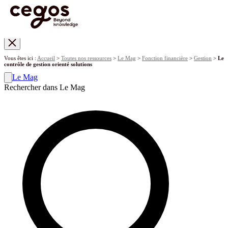
Skip to main content
Vous êtes ici :
Accueil
>
Toutes nos ressources
>
Le Mag
>
Fonction financière
>
Gestion
>
Le
contrôle de gestion orienté solutions
Le Mag
Rechercher dans Le Mag