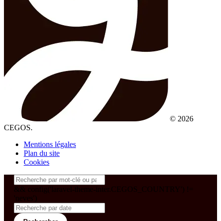
© 2026
CEGOS.
Mentions légales
Plan du site
Cookies
&& config('laravel-theme-inter.CEGOS_COUNTRY') !=
'neves')