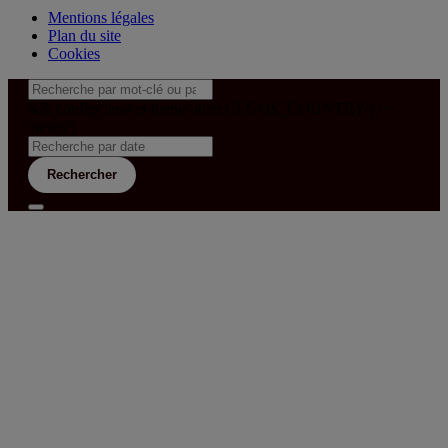
Mentions légales
Plan du site
Cookies
&& config('laravel-theme-inter.CEGOS_COUNTRY') !=
'neves')
Rechercher