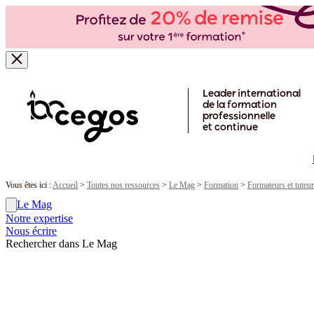
Skip to main content
Leader international
de la formation
professionnelle
et continue
Vous êtes ici :
Accueil
>
Toutes nos ressources
>
Le Mag
>
Formation
>
Formateurs et tuteu
Le Mag
Notre expertise
Nous écrire
Rechercher dans Le Mag