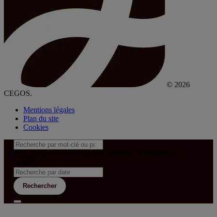
© 2026
CEGOS.
Mentions légales
Plan du site
Cookies
&& config('laravel-theme-inter.CEGOS_COUNTRY') !=
'neves')
Rechercher