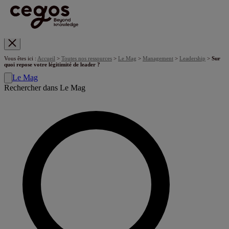
Skip to main content
Vous êtes ici :
Accueil
>
Toutes nos ressources
>
Le Mag
>
Management
>
Leadership
>
Sur
quoi repose votre légitimité de leader ?
Le Mag
Rechercher dans Le Mag