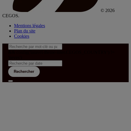
© 2026
CEGOS.
Mentions légales
Plan du site
Cookies
&& config('laravel-theme-inter.CEGOS_COUNTRY') !=
'neves')
Rechercher