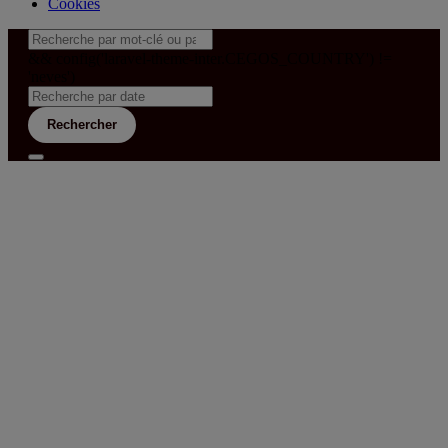
Cookies
&& config('laravel-theme-inter.CEGOS_COUNTRY') !=
'neves')
Rechercher