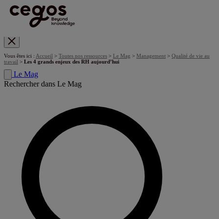
Skip to main content
Vous êtes ici :
Accueil
>
Toutes nos ressources
>
Le Mag
>
Management
>
Qualité de vie au
travail
>
Les 4 grands enjeux des RH aujourd’hui
Le Mag
Rechercher dans Le Mag