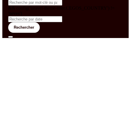
&& config('laravel-theme-inter.CEGOS_COUNTRY') !=
'neves')
Rechercher