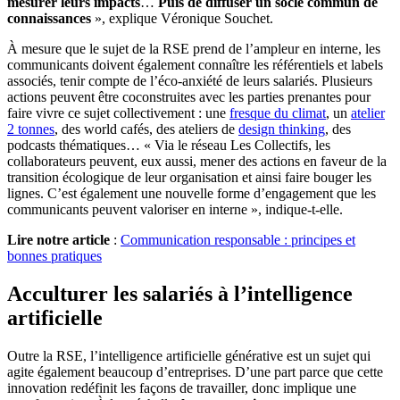
mesurer leurs impacts
…
Puis de diffuser un socle commun de
connaissances
», explique Véronique Souchet.
À mesure que le sujet de la RSE prend de l’ampleur en interne, les
communicants doivent également connaître les référentiels et labels
associés, tenir compte de l’éco-anxiété de leurs salariés. Plusieurs
actions peuvent être coconstruites avec les parties prenantes pour
faire vivre ce sujet collectivement : une
fresque du climat
, un
atelier
2 tonnes
, des world cafés, des ateliers de
design thinking
, des
podcasts thématiques… « Via le réseau Les Collectifs, les
collaborateurs peuvent, eux aussi, mener des actions en faveur de la
transition écologique de leur organisation et ainsi faire bouger les
lignes. C’est également une nouvelle forme d’engagement que les
communicants peuvent valoriser en interne », indique-t-elle.
Lire notre article
:
Communication responsable : principes et
bonnes pratiques
Acculturer les salariés à l’intelligence
artificielle
Outre la RSE, l’intelligence artificielle générative est un sujet qui
agite également beaucoup d’entreprises. D’une part parce que cette
innovation redéfinit les façons de travailler, donc implique une