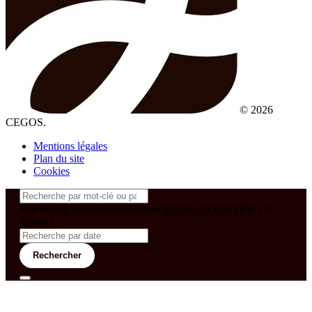
© 2026
CEGOS.
Mentions légales
Plan du site
Cookies
&& config('laravel-theme-inter.CEGOS_COUNTRY') !=
'neves')
Rechercher