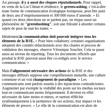
Au passage,
il y a aussi des risques réputationnels.
Pour rappel,
en vertu de la Loi Climat et résilience, le
greenwashing
, c’est-à-dire
toute forme de communication écologique trompeuse, peut être puni
de deux ans d’emprisonnement et 300 000 euros d’amende. « Et
quand ces deux directions ne se parlent pas, on risque aussi un
phénomène de
"greenhushing"
, soit une frilosité à aborder certains
sujets de peur de mal les traiter. »
Idéalement,
la communication doit pouvoir intégrer tous les
éléments de la RSE.
« Pour bien collaborer, certaines organisations
adoptent des comités rédactionnels avec des chartes et process de
validation des messages, observe Véronique Souchet. Cela se passe
aussi au niveau du reporting. Tous les documents officiels que
produit la RSE peuvent aussi être co-redigés avec le service
communication. »
Mais
l’alignement nécessaire des actions
de la RSE et des
messages diffusés suppose une compréhension mutuelle, une culture
commune et un vrai
changement de paradigme
. « Les
communicants sont parfois soumis à des injonctions contradictoires.
Augmenter par exemple la visibilité des posts sur les medias sociaux
tout en communicant moins fréquemment. Il devient en effet
nécessaire de faire moins et mieux, et surtout réfléchir
systématiquement à la pertinence de ses actions, leur impact et les
éléments de preuve. » Le rôle de la communication est alors de