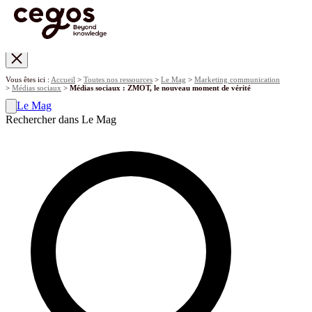
Skip to main content
Vous êtes ici :
Accueil
>
Toutes nos ressources
>
Le Mag
>
Marketing communication
>
Médias sociaux
>
Médias sociaux : ZMOT, le nouveau moment de vérité
Le Mag
Rechercher dans Le Mag