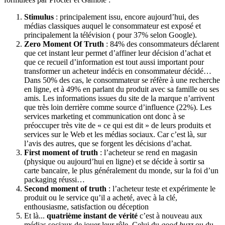
Stimulus
: principalement issu, encore aujourd’hui, des
médias classiques auquel le consommateur est exposé et
principalement la télévision ( pour 37% selon Google).
Zero Moment Of Truth
: 84% des consommateurs déclarent
que cet instant leur permet d’affiner leur décision d’achat et
que ce recueil d’information est tout aussi important pour
transformer un acheteur indécis en consommateur décidé…
Dans 50% des cas, le consommateur se réfère à une recherche
en ligne, et à 49% en parlant du produit avec sa famille ou ses
amis. Les informations issues du site de la marque n’arrivent
que très loin derrière comme source d’influence (22%). Les
services marketing et communication ont donc à se
préoccuper très vite de « ce qui est dit » de leurs produits et
services sur le Web et les médias sociaux. Car c’est là, sur
l’avis des autres, que se forgent les décisions d’achat.
First moment of truth
: l’acheteur se rend en magasin
(physique ou aujourd’hui en ligne) et se décide à sortir sa
carte bancaire, le plus généralement du monde, sur la foi d’un
packaging réussi…
Second moment of truth
: l’acheteur teste et expérimente le
produit ou le service qu’il a acheté, avec à la clé,
enthousiasme, satisfaction ou déception
Et là...
quatrième instant de vérité
c’est à nouveau aux
médias sociaux de jouer leur rôle. Celui du
good buzz
ou du