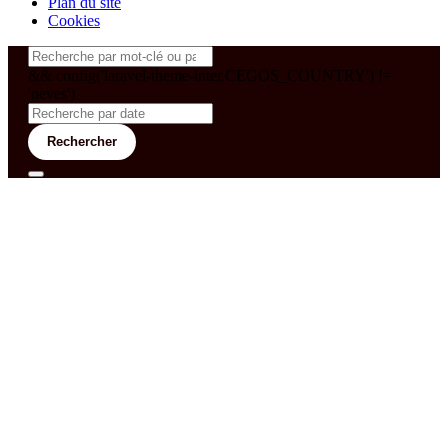
Plan du site
Cookies
&& config('laravel-theme-inter.CEGOS_COUNTRY') !=
'neves')
Rechercher