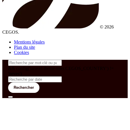
© 2026
CEGOS.
Mentions légales
Plan du site
Cookies
&& config('laravel-theme-inter.CEGOS_COUNTRY') !=
'neves')
Rechercher