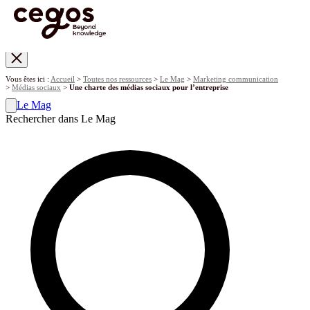
Skip to main content
Vous êtes ici :
Accueil
>
Toutes nos ressources
>
Le Mag
>
Marketing communication
>
Médias sociaux
>
Une charte des médias sociaux pour l’entreprise
Le Mag
Rechercher dans Le Mag