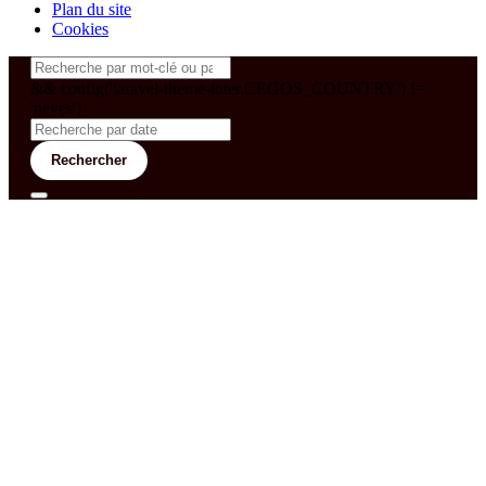
Plan du site
Cookies
&& config('laravel-theme-inter.CEGOS_COUNTRY') !=
'neves')
Rechercher