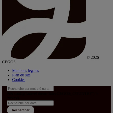
© 2026
CEGOS.
Mentions légales
Plan du site
Cookies
&& config('laravel-theme-inter.CEGOS_COUNTRY') !=
'neves')
Rechercher