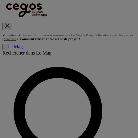
Skip to main content
Vous êtes ici :
Accueil
>
Toutes nos ressources
>
Le Mag
>
Projet
>
Relations avec les parties
prenantes
>
Comment réussir votre revue de projet ?
Le Mag
Rechercher dans Le Mag