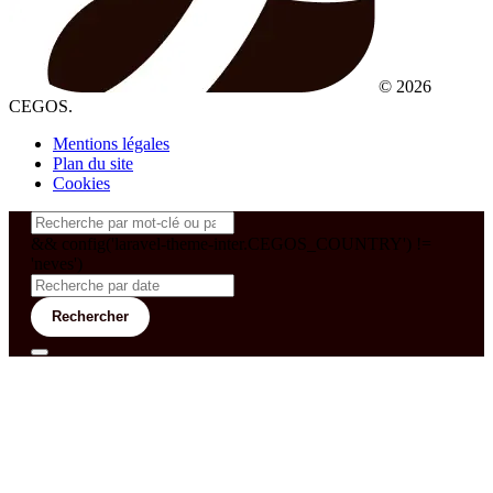
© 2026
CEGOS.
Mentions légales
Plan du site
Cookies
&& config('laravel-theme-inter.CEGOS_COUNTRY') !=
'neves')
Rechercher