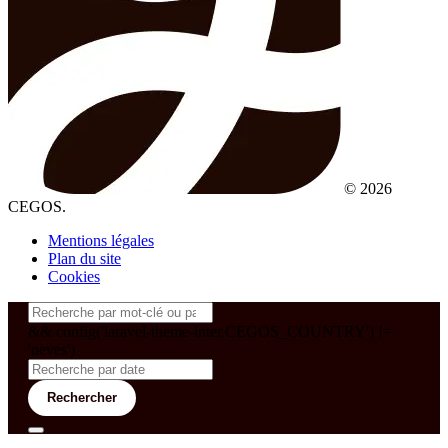
© 2026
CEGOS.
Mentions légales
Plan du site
Cookies
&& config('laravel-theme-inter.CEGOS_COUNTRY') !=
'neves')
Rechercher