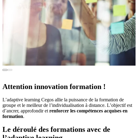
Manager une équipe - Niveau 1
Attention innovation formation !
L’adaptive learning Cegos allie la puissance de la formation de
3 jours - En inter et intra
2
groupe et le meilleur de l’individualisation à distance. L’objectif est
d’ancrer, approfondir et
renforcer les compétences acquises en
Découvrir la formation
D
formation
.
Le déroulé des formations avec de
l’adaptive learning