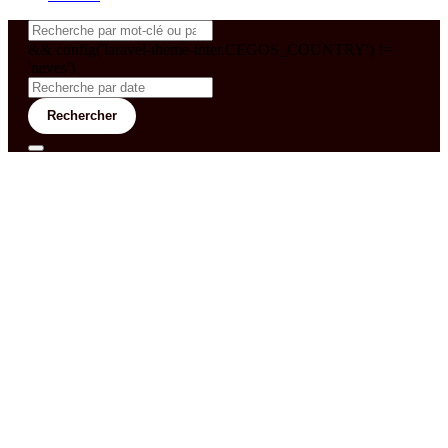
&& config('laravel-theme-inter.CEGOS_COUNTRY') !=
'neves')
Rechercher