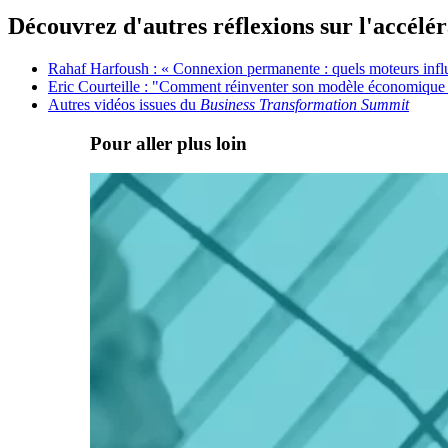
Découvrez d'autres réflexions sur l'accélér
Rahaf Harfoush : « Connexion permanente : quels moteurs infl
Eric Courteille : "Comment réinventer son modèle économique
Autres vidéos issues du
Business Transformation Summit
Pour aller plus loin