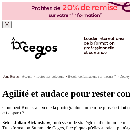
Skip to main content
Leader international
de la formation
professionnelle
et continue
Vous êtes ici :
Accueil
>
Toutes nos solutions
>
Besoin de formations sur-mesure ?
>
Déploye
Agilité et audace pour rester co
Comment Kodak a inventé la photographie numérique puis s'est fait écl
est apparu ?
Selon
Julian Birkinshaw
, professeur de stratégie et d’entrepreneuri
Transformation Summit de Cegos, il explique qu'elles auraient pu réagir