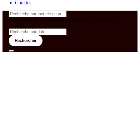
Cookies
&& config('laravel-theme-inter.CEGOS_COUNTRY') !=
'neves')
Rechercher