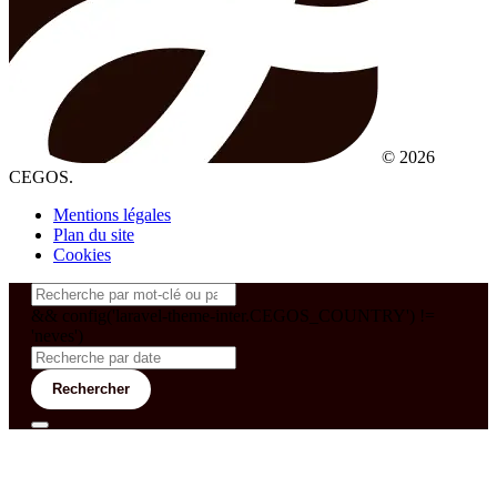
© 2026
CEGOS.
Mentions légales
Plan du site
Cookies
&& config('laravel-theme-inter.CEGOS_COUNTRY') !=
'neves')
Rechercher