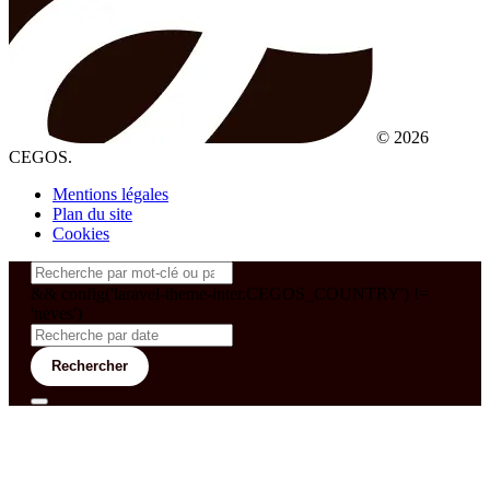
© 2026
CEGOS.
Mentions légales
Plan du site
Cookies
&& config('laravel-theme-inter.CEGOS_COUNTRY') !=
'neves')
Rechercher