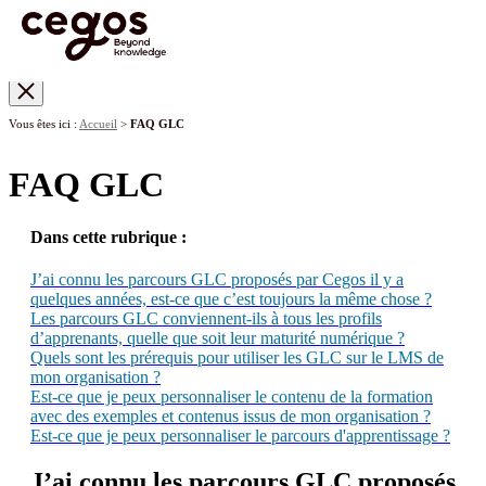
Skip to main content
Vous êtes ici :
Accueil
>
FAQ GLC
FAQ GLC
Dans cette rubrique :
J’ai connu les parcours GLC proposés par Cegos il y a
quelques années, est-ce que c’est toujours la même chose ?
Les parcours GLC conviennent-ils à tous les profils
d’apprenants, quelle que soit leur maturité numérique ?
Quels sont les prérequis pour utiliser les GLC sur le LMS de
mon organisation ?
Est-ce que je peux personnaliser le contenu de la formation
avec des exemples et contenus issus de mon organisation ?
Est-ce que je peux personnaliser le parcours d'apprentissage ?
J’ai connu les parcours GLC proposés