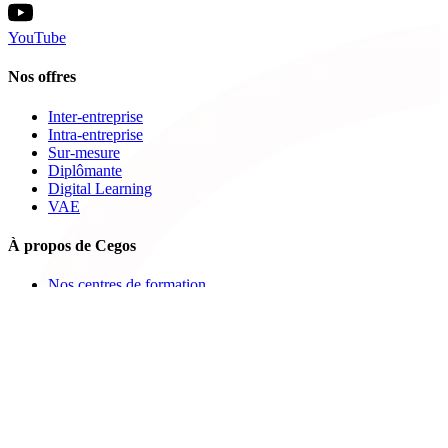
YouTube
Nos offres
Inter-entreprise
Intra-entreprise
Sur-mesure
Diplômante
Digital Learning
VAE
À propos de Cegos
Nos centres de formation
Newsletters
Espace carrière
Presse
Le Groupe Cegos
Accessibilité en situation de handicap
Nos engagements RSE
Aides