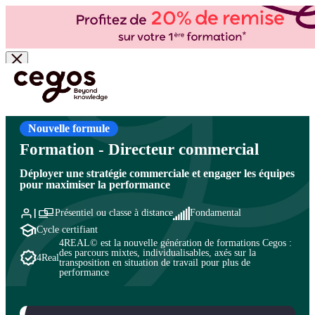
Skip to main content
Vous êtes ici :
Accueil
>
Cegos, organisme de formation à Paris et en régions
>
Commercial
- Ventes
>
Management commercial
>
Métiers du management commercial
Nouvelle formule
Formation - Directeur commercial
Déployer une stratégie commerciale et engager les équipes
pour maximiser la performance
Présentiel ou classe à distance
Fondamental
Cycle certifiant
4REAL© est la nouvelle génération de formations Cegos :
des parcours mixtes, individualisables, axés sur la
4Real
transposition en situation de travail pour plus de
performance