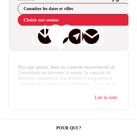
Consulter les dates et villes
Choisir une session
Plus que jamais, dans un contexte mouvementé où
l'incertitude est devenue la norme, la capacité du
directeur commercial à se projeter à long terme et
emmener ses équipes fait la différence. Ce cycle de
formation à la direction commerciale constitue la
formation de référence : il permet de faire progresser
Lire la suite
ses savoir-faire et comportements en cohérence avec
les exigences du métier, celles des équipes et les
évolutions de l'environnement de l'entreprise.
Il tient compte des évolutions récentes des méthodes
et outils de la stratégie, du développement
POUR QUI ?
commercial et des Hommes, de la digitalisation des