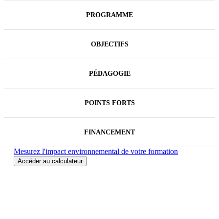
actions marketing-commercial, du déploiement de
l'intelligence artificielle au service du commercial et
PROGRAMME
de la montée en puissance des préoccupations RSE.
À l'issue de ce cycle complet, le directeur
commercial maîtrise les dimensions incontournables
OBJECTIFS
de sa fonction : construire les conditions de la
performance, développer l'activité commerciale de
son entreprise, de son établissement, de son centre
de profit.
PÉDAGOGIE
Cette formation mène à un
Certificat
en option :
Directeur Commercial (Réf. 9386)
.
POINTS FORTS
FINANCEMENT
Mesurez l'impact environnemental de votre formation
Accéder au calculateur