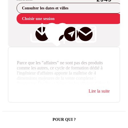
Consulter les dates et villes
Choisir une session
Parce que les "affaires" ne sont pas des produits
comme les autres, ce cycle de formation dédié à
l'ingénieur d'affaires apporte la maîtrise de 4
dimensions majeures de la vente complexe :
Prospecter, Étudier et Négocier les affaires, Gérer la
relation avec des interlocuteurs variés.
Lire la suite
Alliage, unique et complexe, de produits, de
technologies, de services ou prestations sur mesure,
l'affaire se détecte très en amont chez le client, au
stade d'idée puis de projet, pour se transformer en
consultation, plus ou moins formalisée par un cahier
POUR QUI ?
des charges selon les secteurs d'activité. Une