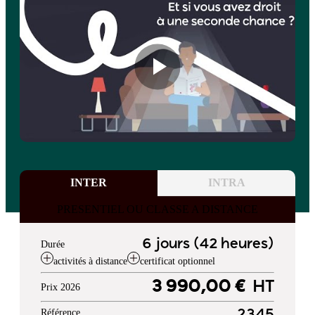
INTER
INTRA
PRESENTIEL OU CLASSE A DISTANCE
6 jours (42 heures)
Durée
activités à distance
certificat optionnel
3 990,00 €
HT
Prix 2026
Référence
2345