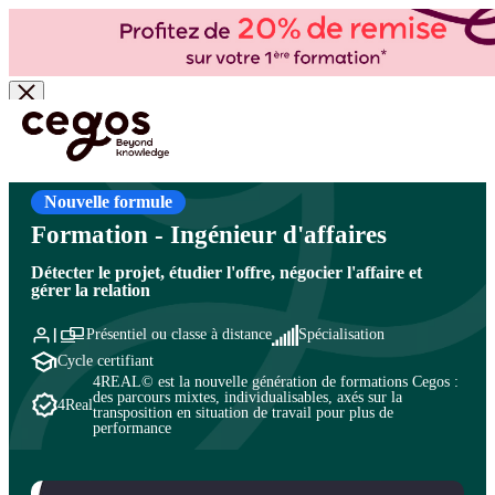
Skip to main content
Vous êtes ici :
Accueil
>
Cegos, organisme de formation à Paris et en régions
>
Commercial
- Ventes
>
Vente et négociation
>
Métiers commerciaux
Nouvelle formule
Formation - Ingénieur d'affaires
Détecter le projet, étudier l'offre, négocier l'affaire et
gérer la relation
Présentiel ou classe à distance
Spécialisation
Cycle certifiant
4REAL© est la nouvelle génération de formations Cegos :
des parcours mixtes, individualisables, axés sur la
4Real
transposition en situation de travail pour plus de
performance