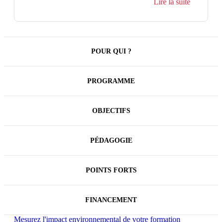
Lire la suite
les Propriétés Bâties (TFPB) et les autres taxes sur
les immeubles. Vous pourrez ainsi optimiser le
montant de l'impôt en utilisant toutes les possibilités
de dégrèvement et de réduction et contrôler
efficacement les avis d'imposition.
POUR QUI ?
PROGRAMME
OBJECTIFS
PÉDAGOGIE
POINTS FORTS
FINANCEMENT
Mesurez l'impact environnemental de votre formation