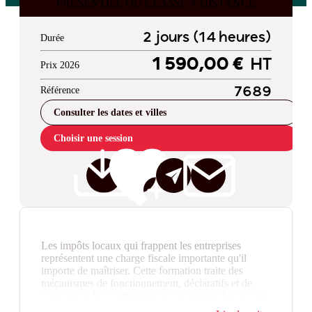
PRESENTIEL OU CLASSE A DISTANCE
2 jours (14 heures)
Durée
1 590,00 €
HT
Prix 2026
Référence
7689
Consulter les dates et villes
Choisir une session
Les impôts locaux qui frappent les entreprises
représentent une charge fiscale importante qu'il
importe de maîtriser. Cette formation traite des
mécanismes de fonctionnement, déclaratifs et de
contrôle de la Contribution Économique Territoriale
(CET). Elle aborde également la Taxe Foncière sur