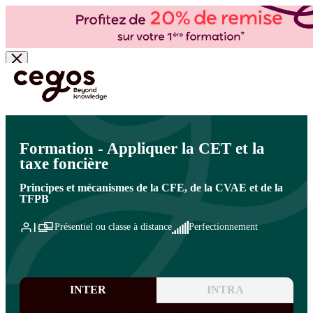
Skip to main content
Vous êtes ici :
Accueil
>
Cegos, organisme de formation à Paris et en régions
>
Comptabilité - Fiscalité
>
Fiscalité
>
Fiscalité : TVA, IS, CET
Formation - Appliquer la CET et la
taxe foncière
Principes et mécanismes de la CFE, de la CVAE et de la
TFPB
Présentiel ou classe à distance
Perfectionnement
INTER
INTRA