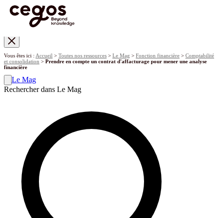
Skip to main content
Vous êtes ici :
Accueil
>
Toutes nos ressources
>
Le Mag
>
Fonction financière
>
Comptabilité
et consolidation
>
Prendre en compte un contrat d'affacturage pour mener une analyse
financière
Le Mag
Rechercher dans Le Mag