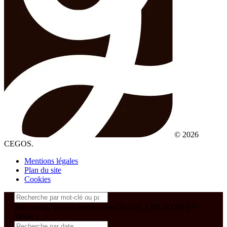
© 2026
CEGOS.
Mentions légales
Plan du site
Cookies
&& config('laravel-theme-inter.CEGOS_COUNTRY') !=
'neves')