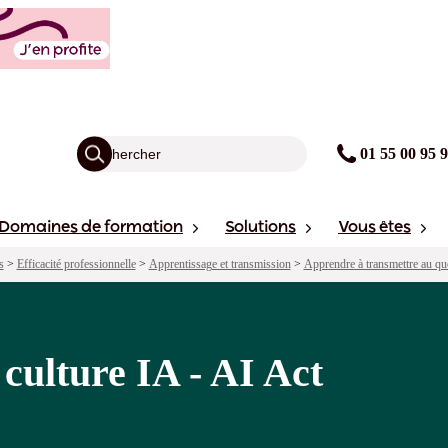
nts forts
Sessions
01 55 00 95 
Domaines de formation
Solutions
Vous êtes
s
>
Efficacité professionnelle
>
Apprentissage et transmission
>
Apprendre à transmettre au qu
culture IA - AI Act