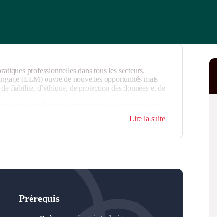
pratiques professionnelles dans tous les secteurs.
langage (LLM) ouvre de nouvelles opportunités mais
e fiabilité, d’éthique, de protection des données et de
ions doivent désormais appréhender les catégories de
responsabilités et anticiper les obligations
Lire la suite
jusqu’en 2027.
actifs, les participants acquièrent les repères
esponsable et conforme. Toutefois ce socle de
 des formations adaptée aux usages réels de chaque
Prérequis