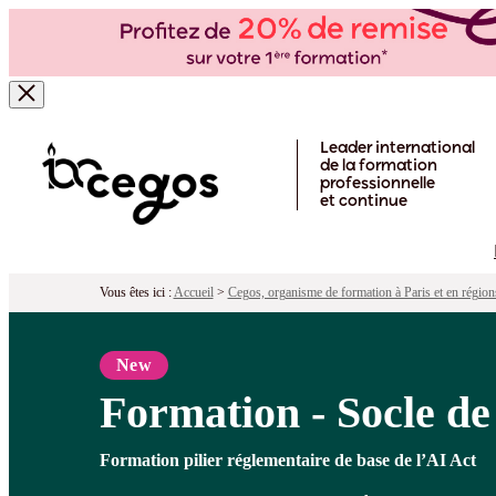
Formation - Socle de culture IA - AI Act
Pour qui ?
Programme
Objectifs
Poi
Skip to main content
Leader international
de la formation
professionnelle
et continue
Vous êtes ici :
Accueil
>
Cegos, organisme de formation à Paris et en région
New
Formation - Socle de 
Formation pilier réglementaire de base de l’AI Act