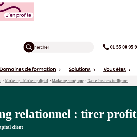
rer profit de son CRM
agogie
Points forts
Financement
Sessions
01 55 00 95 
Domaines de formation
Solutions
Vous êtes
s
>
Marketing - Marketing digital
>
Marketing stratégique
>
Data et business intelligence
g relationnel : tirer prof
pital client