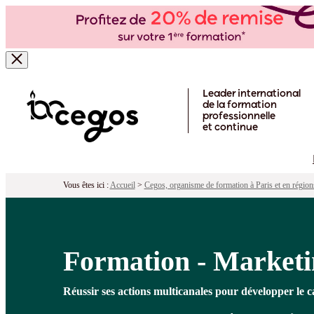
Formation - Marketing relationnel : ti
Pour qui ?
Programme
Objectifs
Péd
Skip to main content
Leader international
de la formation
professionnelle
et continue
Vous êtes ici :
Accueil
>
Cegos, organisme de formation à Paris et en région
Formation - Marketin
Réussir ses actions multicanales pour développer le ca