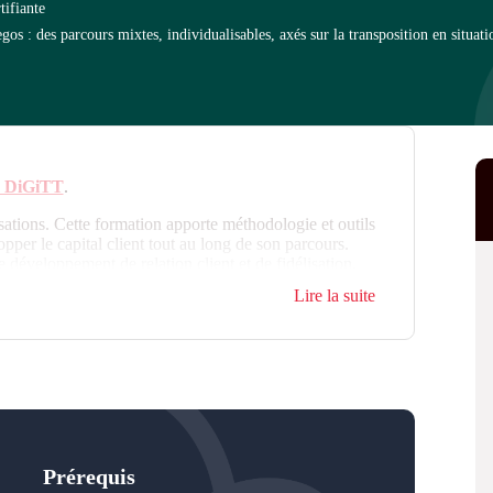
tifiante
 : des parcours mixtes, individualisables, axés sur la transposition en situati
on DiGiTT
.
ations. Cette formation apporte méthodologie et outils
opper le capital client tout au long de son parcours.
 développement de relation client et de fidélisation,
rty", fait une large part au marketing automation et
Lire la suite
 : faire moins, mais faire mieux !
Prérequis