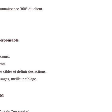
connaissance 360° du client.
responsable
rcours.
nts.
cibles et définir des actions.
ages, meilleur ciblage.
CRM
PD et du "no cooky".