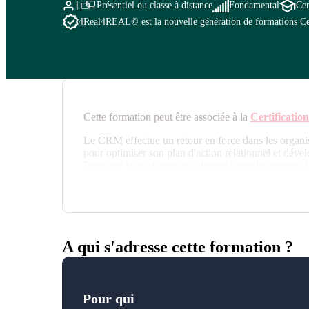
Présentiel ou classe à distance
Fondamental
Cer
4Real
4REAL© est la nouvelle génération de formations Cegos
Cette formation peut être associée à la
Certificati
Le CRM effectue un retour en force dans les organis
pour optimiser son plan d'action relationnel et dével
Pour que le marketing relationnel serve les enjeux de
cette formation intègre les contraintes "first data pa
prend en compte la nouvelle donne environnementale
A qui s'adresse cette formation ?
Pour qui