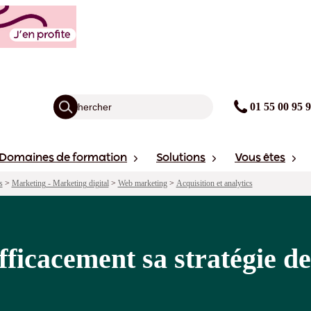
stratégie de référencement (SEM)
agogie
Points forts
Financement
Sessions
01 55 00 95 
Domaines de formation
Solutions
Vous êtes
s
>
Marketing - Marketing digital
>
Web marketing
>
Acquisition et analytics
efficacement sa stratégie d