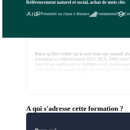
Référencement naturel et social, achat de mots clés
Présentiel ou classe à distance
Fondamental
Cer
Parce qu'être visible sur le web reste une priorité ab
formation au référencement SEO, SEA, SMO aide les
leur site en améliorant sa visibilité et son position
référencements naturel et payant, et la force des mé
Cette formation peut être associée à la
Certificati
A qui s'adresse cette formation ?