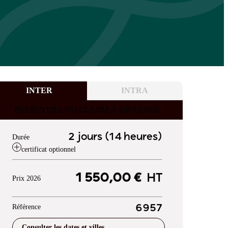
INTER
INTRA
PRESENTIEL OU CLASSE A DISTANCE
2 jours (14 heures)
Durée
certificat optionnel
1 550,00 €
HT
Prix 2026
Référence
6957
Consulter les dates et villes