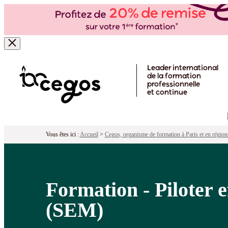
Formation - Piloter efficacement sa 
Pour qui ?
Programme
Objectifs
Péd
Skip to main content
Leader international
de la formation
professionnelle
et continue
Vous êtes ici :
Accueil
>
Cegos, organisme de formation à Paris et en région
Formation - Piloter 
(SEM)