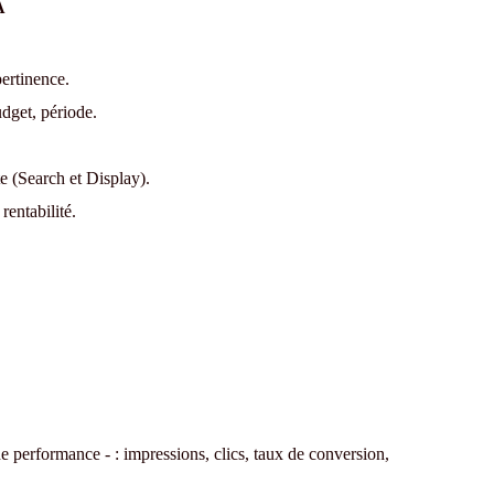
A
pertinence.
udget, période.
 (Search et Display).
entabilité.
 de performance - : impressions, clics, taux de conversion,