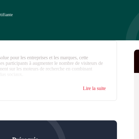
tifiante
solue pour les entreprises et les marques, cette
 participants à augmenter le nombre de visiteurs de
nement sur les moteurs de recherche en combinant
dias sociaux.
on DiGiTT
.
Lire la suite