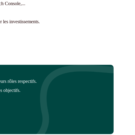
ch Console,...
r les investissements.
rs rôles respectifs.
s objectifs.