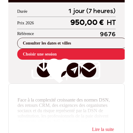
1 jour (7 heures)
Durée
950,00 €
HT
Prix 2026
Référence
9676
Consulter les dates et villes
Choisir une session
Face à la complexité croissante des normes DSN,
des retours CRM, des exigences des organismes
sociaux et du risque représenté par la DSN de
substitution, les professionnels de la paie doivent
désormais aller au-delà du simple envoi mensuel.
Cette formation d'expertise vous permet
Lire la suite
d’approfondir vos compétences pour corriger