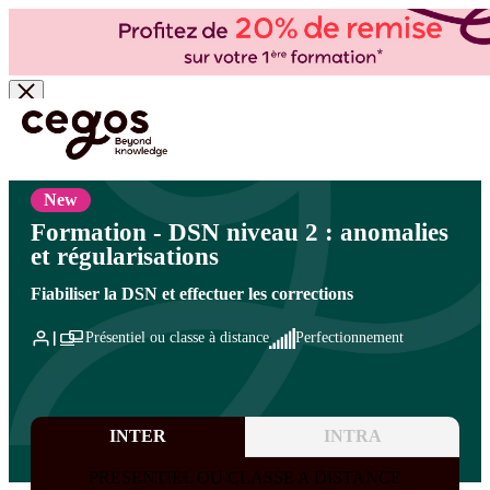
Skip to main content
Vous êtes ici :
Accueil
>
Cegos, organisme de formation à Paris et en régions
>
Paie et
administration du personnel
>
Paie : perfectionnement
>
Paie : perfectionnement
New
Formation - DSN niveau 2 : anomalies
et régularisations
Fiabiliser la DSN et effectuer les corrections
Présentiel ou classe à distance
Perfectionnement
INTER
INTRA
PRESENTIEL OU CLASSE A DISTANCE