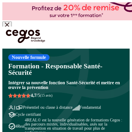
Skip to main content
Vous êtes ici :
Accueil
>
Cegos, organisme de formation à Paris et en régions
>
Qualité -
Santé - Sécurité - Environnement
>
Santé / Sécurité au travail
>
Les acteurs de la sécurité et
de la prévention des risques
Nouvelle formule
Formation - Responsable Santé-
Sécurité
Intégrer sa nouvelle fonction Santé-Sécurité et mettre en
œuvre la prévention
4,7
/5
(15 avis)
Présentiel ou classe à distance
Fondamental
Cycle certifiant
4REAL© est la nouvelle génération de formations Cegos :
des parcours mixtes, individualisables, axés sur la
4Real
transposition en situation de travail pour plus de