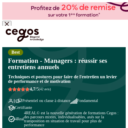
Skip to main content
Vous êtes ici :
Accueil
>
Cegos, organisme de formation à Paris et en régions
>
Ressources
humaines
>
Métiers et pratiques des ressources humaines
>
Conduite d'entretien
Best
Formation - Managers : réussir ses
entretiens annuels
Techniques et postures pour faire de l'entretien un levier
de performance et de motivation
4,7
/5
(42 avis)
Présentiel ou classe à distance
Fondamental
Certifiante
4REAL© est la nouvelle génération de formations Cegos :
des parcours mixtes, individualisables, axés sur la
4Real
transposition en situation de travail pour plus de
performance