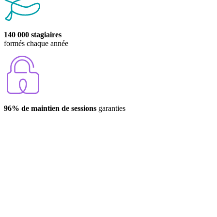
140 000 stagiaires
formés chaque année
96% de maintien de sessions
garanties
Nous réalisons 96% des sessions garanties.
Il est possible que, pour des raisons pédagogiques, nous estimions
que la session ne peut-être maintenue, nous vous proposerons alors
de vous reporter sur une autre date à distance ou dans une ville
proche.