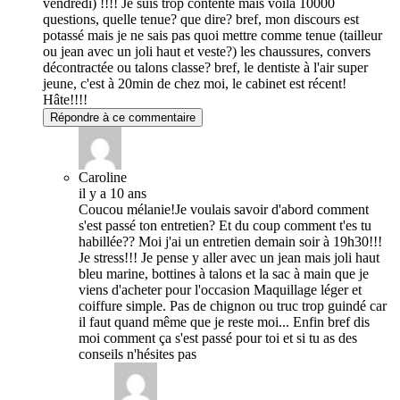
vendredi) !!!! Je suis trop contente mais voilà 10000
questions, quelle tenue? que dire? bref, mon discours est
potassé mais je ne sais pas quoi mettre comme tenue (tailleur
ou jean avec un joli haut et veste?) les chaussures, convers
décontractée ou talons classe? bref, le dentiste à l'air super
jeune, c'est à 20min de chez moi, le cabinet est récent!
Hâte!!!!
Répondre à ce commentaire
Caroline
il y a 10 ans
Coucou mélanie!Je voulais savoir d'abord comment
s'est passé ton entretien? Et du coup comment t'es tu
habillée?? Moi j'ai un entretien demain soir à 19h30!!!
Je stress!!! Je pense y aller avec un jean mais joli haut
bleu marine, bottines à talons et la sac à main que je
viens d'acheter pour l'occasion Maquillage léger et
coiffure simple. Pas de chignon ou truc trop guindé car
il faut quand même que je reste moi... Enfin bref dis
moi comment ça s'est passé pour toi et si tu as des
conseils n'hésites pas