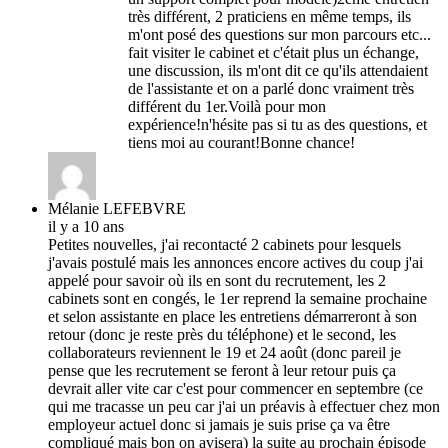
très différent, 2 praticiens en même temps, ils
m'ont posé des questions sur mon parcours etc...
fait visiter le cabinet et c'était plus un échange,
une discussion, ils m'ont dit ce qu'ils attendaient
de l'assistante et on a parlé donc vraiment très
différent du 1er.Voilà pour mon
expérience!n'hésite pas si tu as des questions, et
tiens moi au courant!Bonne chance!
Mélanie LEFEBVRE
il y a 10 ans
Petites nouvelles, j'ai recontacté 2 cabinets pour lesquels
j'avais postulé mais les annonces encore actives du coup j'ai
appelé pour savoir où ils en sont du recrutement, les 2
cabinets sont en congés, le 1er reprend la semaine prochaine
et selon assistante en place les entretiens démarreront à son
retour (donc je reste près du téléphone) et le second, les
collaborateurs reviennent le 19 et 24 août (donc pareil je
pense que les recrutement se feront à leur retour puis ça
devrait aller vite car c'est pour commencer en septembre (ce
qui me tracasse un peu car j'ai un préavis à effectuer chez mon
employeur actuel donc si jamais je suis prise ça va être
compliqué mais bon on avisera) la suite au prochain épisode