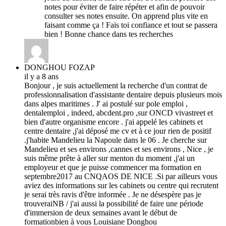
notes pour éviter de faire répéter et afin de pouvoir
consulter ses notes ensuite. On apprend plus vite en
faisant comme ça ! Fais toi confiance et tout se passera
bien ! Bonne chance dans tes recherches
DONGHOU FOZAP
il y a 8 ans
Bonjour , je suis actuellement la recherche d'un contrat de
professionnalisation d'assistante dentaire depuis plusieurs mois
dans alpes maritimes . J' ai postulé sur pole emploi ,
dentalemploi , indeed, abcdent.pro ,sur ONCD vivastreet et
bien d'autre organisme encore . j'ai appelé les cabinets et
centre dentaire ,j'ai déposé me cv et à ce jour rien de positif
.j'habite Mandelieu la Napoule dans le 06 . Je cherche sur
Mandelieu et ses environs ,cannes et ses environs , Nice , je
suis même prête à aller sur menton du moment ,j'ai un
employeur et que je puisse commencer ma formation en
septembre2017 au CNQAOS DE NICE .Si par ailleurs vous
aviez des informations sur les cabinets ou centre qui recrutent
je serai très ravis d'être informée . Je ne désespère pas je
trouveraiNB / j'ai aussi la possibilité de faire une période
d'immersion de deux semaines avant le début de
formationbien à vous Louisiane Donghou