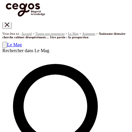
Skip to main content
Vous êtes ici :
Accueil
>
Toutes nos ressources
>
Le Mag
>
Assistants
>
Assistante dentaire
cherche cabinet désespérément… 1ère partie : la prospection
Le Mag
Rechercher dans Le Mag