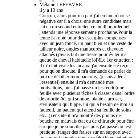
Mélanie LEFEBVRE
il y a 10 ans
Coucou, alors pour ma part j'ai eu une réponse
négative car il a choisi une autre candidate mais
j'ai eu un second entretien ce lundi pour lequel
j'attends une réponse semaine prochaine.Pour la
tenue j'ai opté pour des escarpins compensés
avec un jean foncé, un haut bleu et une veste de
tailleur noire, ongles manucurés et cheveux
attachés (j'avais fait une tresse pour éviter ma
queue de cheval habituelle lol)!Le 1er entretien :
il m'a fait visité les locaux, j'ai ensuite été reçu
pour qu'on discute, il m'a demandé de parler de
moi de détailler mon parcours, (je suis allée à
l'essentiel) ensuite il m'a demandé mes
motivations, puis j'ai passé un test écrit (une
feuille avec plusieurs tâches à classer dans l'ordre
de priorité (tél qui sonnoe, planté à arroser,
stérilisateur qui bippe, lui qui a besoin de moi au
fauteuil, un patient qui attend sa feuille de soins
etc...)) ensuite il m'a montré des photos de
bouche en mauvais état ou de chirurgie pour être
sur que je ne sourcille pas puis j'ai passé un test
pratique (ranger des fraises sur un support avec
un support complet pour modèle)2ème entretien