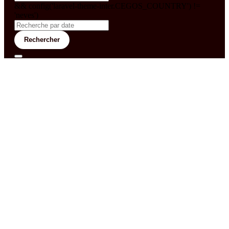
&& config('laravel-theme-inter.CEGOS_COUNTRY') !=
'neves')
Rechercher