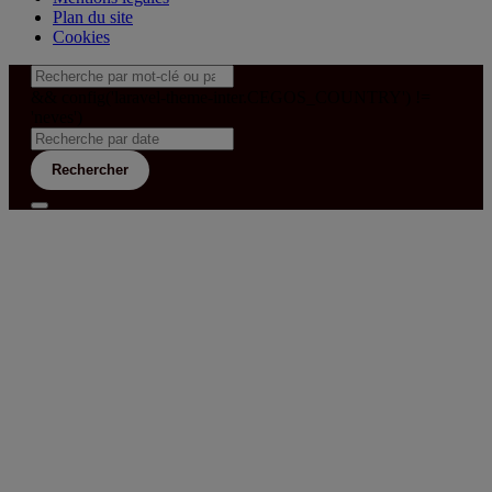
Plan du site
Cookies
&& config('laravel-theme-inter.CEGOS_COUNTRY') !=
'neves')
Rechercher